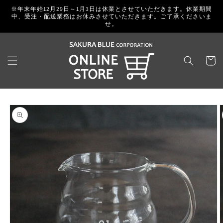
コンテ
※年末年始12月29日～1月3日は休業とさせていただきます。休業期間
ンツに
中、受注・配送業務はお休みさせていただきます。ご了承くださいま
進む
せ。
カ
ー
ト
商品情
報にス
キップ