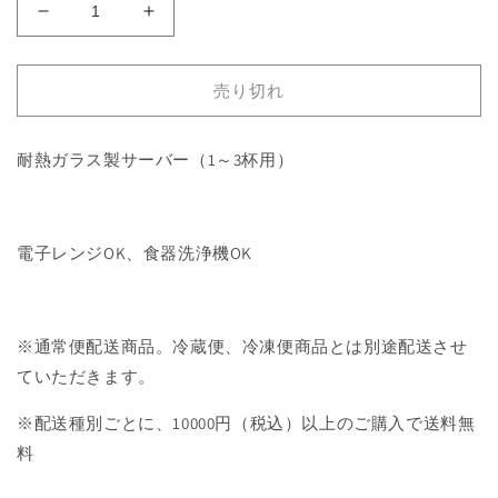
HARIO
HARIO
V60
V60
レ
レ
売り切れ
ン
ン
ジ
ジ
サ
サ
耐熱ガラス製サーバー（1～3杯用）
ー
ー
バ
バ
ー
ー
電子レンジOK、食器洗浄機OK
360
360
の
の
数
数
量
量
※通常便配送商品。冷蔵便、冷凍便商品とは別途配送させ
を
を
ていただきます。
減
増
ら
や
※配送種別ごとに、10000円（税込）以上のご購入で送料無
す
す
料