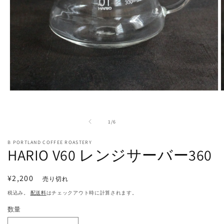
モ
ー
ダ
の
ル
1
/
6
で
メ
B PORTLAND COFFEE ROASTERY
HARIO V60 レンジサーバー360
デ
ィ
ア
(1)
(
通
¥2,200
売り切れ
を
常
開
税込み。
配送料
はチェックアウト時に計算されます。
価
く
数量
格